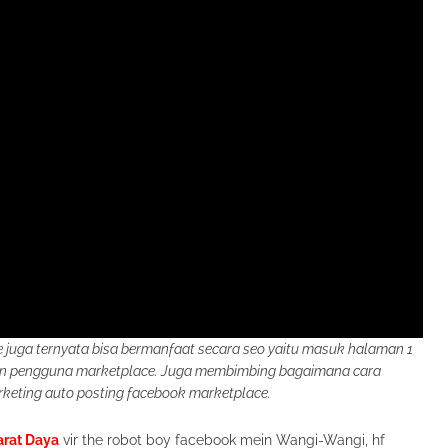
juga ternyata bisa bermanfaat secara seo yaitu masuk halaman 1
kan pengguna marketplace. Juga membimbing bagaimana cara
eting auto posting facebook marketplace.
arat Daya
vir the robot boy facebook mein Wangi-Wangi, hf