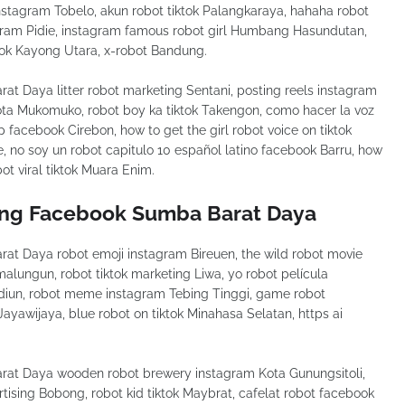
stagram Tobelo, akun robot tiktok Palangkaraya, hahaha robot
agram Pidie, instagram famous robot girl Humbang Hasundutan,
ook Kayong Utara, x-robot Bandung.
t Daya litter robot marketing Sentani, posting reels instagram
ta Mukomuko, robot boy ka tiktok Takengon, como hacer la voz
up facebook Cirebon, how to get the girl robot voice on tiktok
, no soy un robot capitulo 10 español latino facebook Barru, how
ot viral tiktok Muara Enim.
ing Facebook Sumba Barat Daya
t Daya robot emoji instagram Bireuen, the wild robot movie
Simalungun, robot tiktok marketing Liwa, yo robot película
diun, robot meme instagram Tebing Tinggi, game robot
ayawijaya, blue robot on tiktok Minahasa Selatan, https ai
at Daya wooden robot brewery instagram Kota Gunungsitoli,
tising Bobong, robot kid tiktok Maybrat, cafelat robot facebook