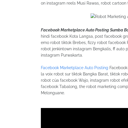
on instagram reels Musi Rawas, robot cartoon 
Facebook Marketplace Auto Posting Sumba B
hindi facebook Kota Langsa, post facebook gr
emo robot tiktok Brebes, fizzy robot faceboo
robot jenkintown instagram Bengkalis, ff auto 
instagram Purwakarta.
Facebook Marketplace Auto Posting
Facebook 
la voix robot sur tiktok Bangka Barat, tiktok r
robot của facebook Wajo, instagram robot efekti 
facebook Tabalong, the robot marketing compa
Melonguane.