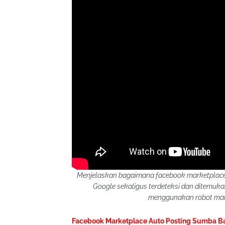
Menjelaskan bagaimana facebook marketplace 
Google sekaligus terdeteksi dan ditemu
menggunakan robot mark
Facebook Marketplace Auto Posting Sumba B