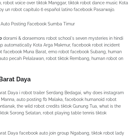
o, robot voice over tiktok Manggar, tiktok robot dance music Kota
oy un robot capítulo 6 español latino facebook Pasarwajo.
o
dorami & doraemons robot school's seven mysteries in hindi
p automatically Kota Arga Makmur, facebook robot incident
obot facebook Muna Barat, emo robot facebook Subang, human
f auto pecah Pelalawan, robot tiktok Rembang, human robot on
Barat Daya
at Daya i robot trailer Serdang Bedagai, why does instagram
ta Manna, auto posting fb Malaka, facebook humanoid robot
anak, the wild robot credits tiktok Gunung Tua, what is the
tiktok Sorong Selatan, robot playing table tennis tiktok
at Daya facebook auto join group Ngabang, tiktok robot lady