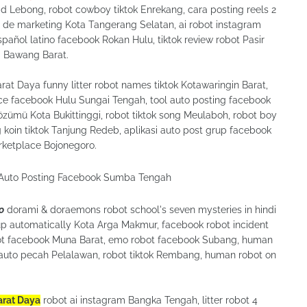
d Lebong, robot cowboy tiktok Enrekang, cara posting reels 2
t de marketing Kota Tangerang Selatan, ai robot instagram
pañol latino facebook Rokan Hulu, tiktok review robot Pasir
g Bawang Barat.
t Daya funny litter robot names tiktok Kotawaringin Barat,
ace facebook Hulu Sungai Tengah, tool auto posting facebook
zümü Kota Bukittinggi, robot tiktok song Meulaboh, robot boy
koin tiktok Tanjung Redeb, aplikasi auto post grup facebook
rketplace Bojonegoro.
o
dorami & doraemons robot school's seven mysteries in hindi
p automatically Kota Arga Makmur, facebook robot incident
obot facebook Muna Barat, emo robot facebook Subang, human
f auto pecah Pelalawan, robot tiktok Rembang, human robot on
arat Daya
robot ai instagram Bangka Tengah, litter robot 4